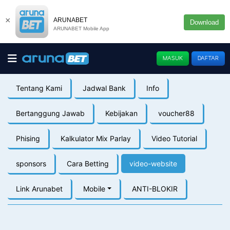
×
ARUNABET
Download
ARUNABET Mobile App
MASUK
DAFTAR
Tentang Kami
Jadwal Bank
Info
Bertanggung Jawab
Kebijakan
voucher88
Phising
Kalkulator Mix Parlay
Video Tutorial
sponsors
Cara Betting
video-website
Link Arunabet
Mobile
ANTI-BLOKIR