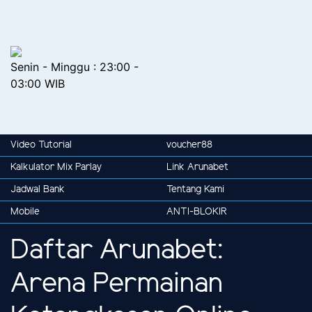
Senin - Minggu : 23:00 -
03:00 WIB
Video Tutorial
voucher88
Kalkulator Mix Parlay
Link Arunabet
Jadwal Bank
Tentang Kami
Mobile
ANTI-BLOKIR
Daftar Arunabet:
Arena Permainan