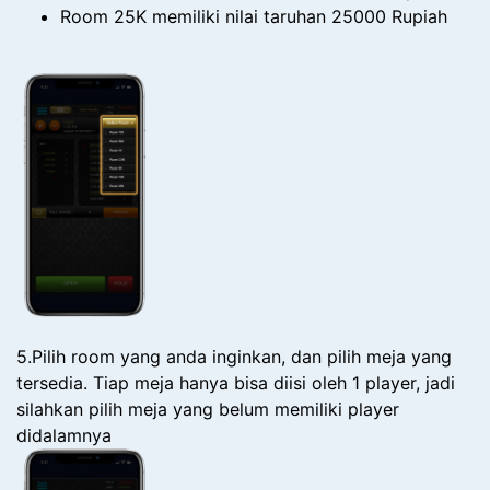
Room 25K memiliki nilai taruhan 25000 Rupiah
5.Pilih room yang anda inginkan, dan pilih meja yang
tersedia. Tiap meja hanya bisa diisi oleh 1 player, jadi
silahkan pilih meja yang belum memiliki player
didalamnya