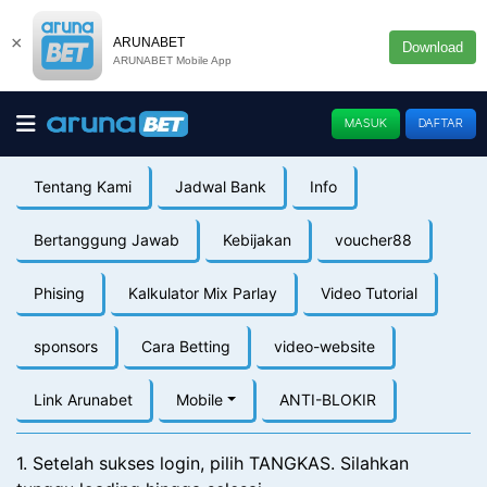
×
ARUNABET
Download
ARUNABET Mobile App
MASUK
DAFTAR
Tentang Kami
Jadwal Bank
Info
Bertanggung Jawab
Kebijakan
voucher88
Phising
Kalkulator Mix Parlay
Video Tutorial
sponsors
Cara Betting
video-website
Link Arunabet
Mobile
ANTI-BLOKIR
1. Setelah sukses login, pilih TANGKAS. Silahkan