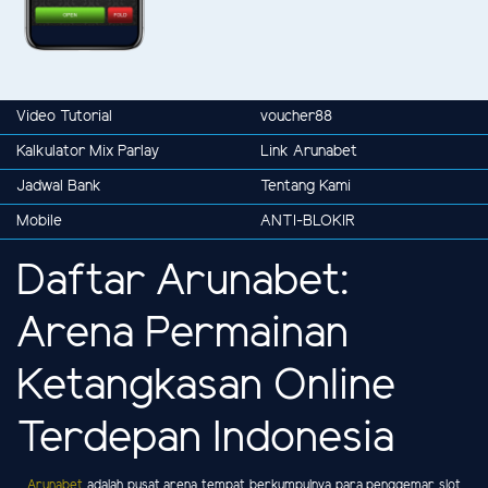
Video Tutorial
voucher88
Kalkulator Mix Parlay
Link Arunabet
Jadwal Bank
Tentang Kami
Mobile
ANTI-BLOKIR
Daftar Arunabet:
Arena Permainan
Ketangkasan Online
Terdepan Indonesia
Arunabet
adalah pusat arena tempat berkumpulnya para penggemar slot