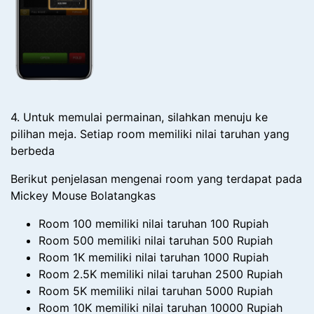
4. Untuk memulai permainan, silahkan menuju ke
pilihan meja. Setiap room memiliki nilai taruhan yang
berbeda
Berikut penjelasan mengenai room yang terdapat pada
Mickey Mouse Bolatangkas
Room 100 memiliki nilai taruhan 100 Rupiah
Room 500 memiliki nilai taruhan 500 Rupiah
Room 1K memiliki nilai taruhan 1000 Rupiah
Room 2.5K memiliki nilai taruhan 2500 Rupiah
Room 5K memiliki nilai taruhan 5000 Rupiah
Room 10K memiliki nilai taruhan 10000 Rupiah